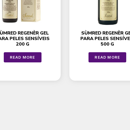
ÙMRED REGENÈR GEL
SÙMRED REGENÈR G
ARA PELES SENSÍVEIS
PARA PELES SENSÍVE
200 G
500 G
READ MORE
READ MORE